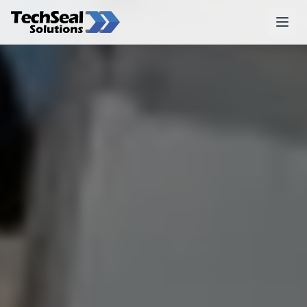
Productos
Sellos y Shelters
Puertas Rápidas
Puertas para Camión McLaren
Otros Productos