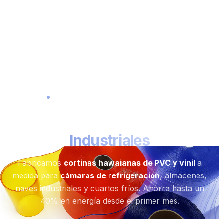
Fabricante Nacional · Monterrey, México
Cortinas Hawaianas
Industriales
Fabricamos
cortinas hawaianas de PVC y vinil
a
medida para
cámaras de refrigeración
, almacenes,
naves industriales y cuartos fríos. Ahorra hasta un
40% en energía desde el primer mes.