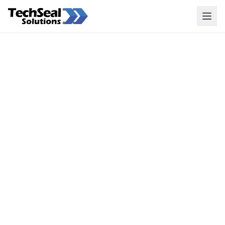
INICIO
/
CORTINAS HAWAIANAS INDUSTRIALES PVC
Productos
Sellos y Shelters
Puertas Rápidas
Puertas para Camión McLaren
Otros Productos