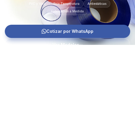
PVC y Vinil
Baja Temperatura
Antiestáticas
Fabricación a Medida
Cotizar por WhatsApp
Ver Modelos
40%
6
Ahorro energético
Modelos
-30°C
10+
Temp. mínima
Años vida útil