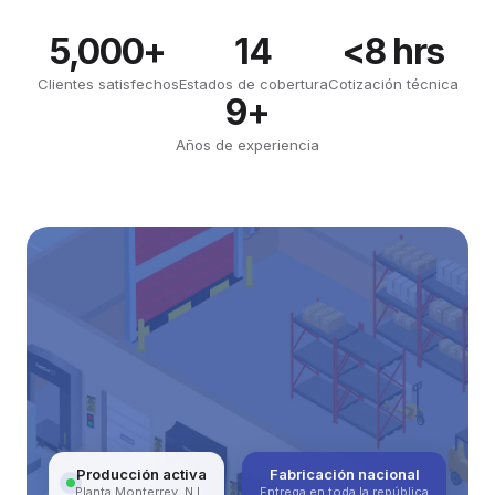
5,000+
14
<8 hrs
Clientes satisfechos
Estados de cobertura
Cotización técnica
9+
Años de experiencia
Producción activa
Fabricación nacional
Planta Monterrey, N.L.
Entrega en toda la república