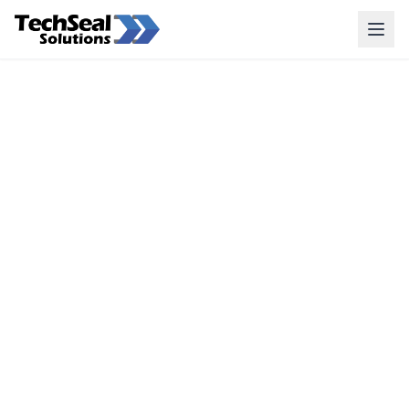
Productos
Sellos y Shelters
Puertas Rápidas
Puertas para Camión McLaren
Otros Productos